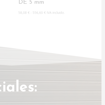
DE 5 mm
Rango
58,08
€
-
556,60
€
IVA incluido.
de
precios:
desde
58,08 €
hasta
556,60 €
iales: