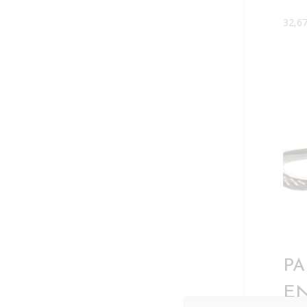
32,6
PA
E