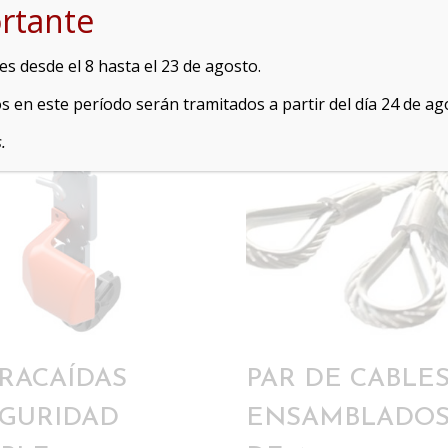
rtante
 3 mm
18,15
€
IVA incluido.
Rango
5
€
-
140,36
€
IVA incluido.
s desde el 8 hasta el 23 de agosto.
de
s en este período serán tramitados a partir del día 24 de ag
precios:
desde
.
42,35 €
hasta
140,36 €
RACAÍDAS
PAR DE CABLE
GURIDAD
ENSAMBLADO