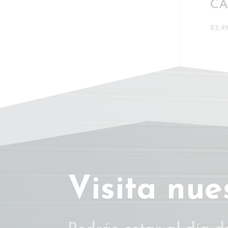
CA
83,4
Visita nue