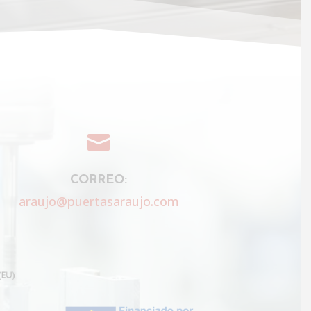

CORREO:
araujo@puertasaraujo.com