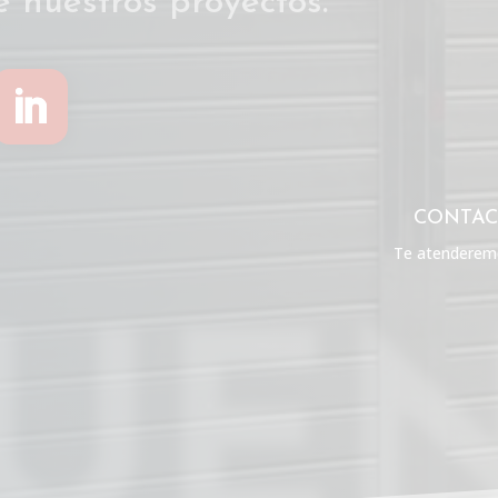
e nuestros proyectos.
CONTAC
Te atenderemo
GUE