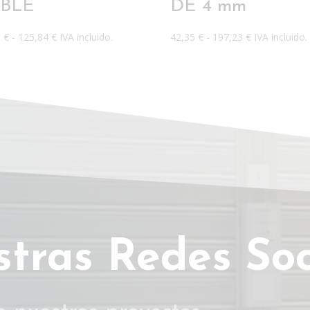
BLE
DE 4 mm
Rango
Rango
9
€
-
125,84
€
IVA incluido.
42,35
€
-
197,23
€
IVA incluido.
de
de
precios:
precios:
desde
desde
83,49 €
42,35 €
hasta
hasta
125,84 €
197,23 €
stras Redes Soc