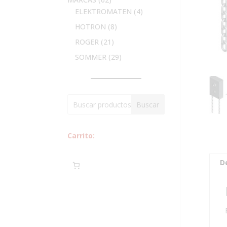
productos
4
ELEKTROMATEN
4
productos
8
HOTRON
8
productos
21
ROGER
21
productos
29
SOMMER
29
productos
Buscar
Carrito:
D