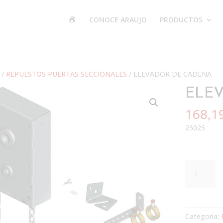
I
CONOCE ARAUJO
PRODUCTOS
n
i
c
i
o
/
REPUESTOS PUERTAS SECCIONALES
/ ELEVADOR DE CADENA
ELE
168,1
25025
ELEVADOR
DE
CADENA
cantidad
Categoría: