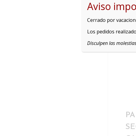
Aviso impo
DE
42,3
Cerrado por vacacione
Los pedidos realizado
Disculpen las molestias
PA
SE